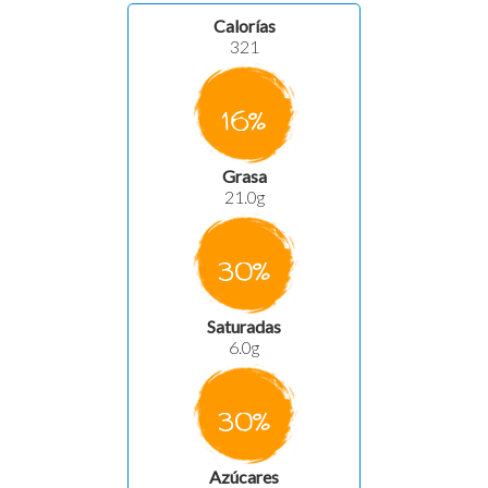
Calorías
321
16%
Grasa
21.0g
30%
Saturadas
6.0g
30%
Azúcares