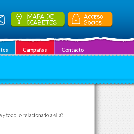
MAPA DE
Acceso
DIABETES
Socios
tes
Campañas
Contacto
y todo lo relacionado a ella?