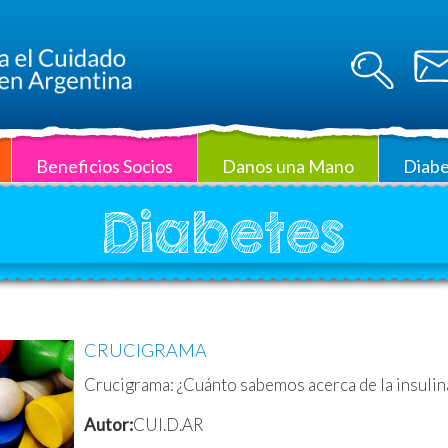
Beneficios Socios
Danos una Mano
Diabe
Diabetes
CRUCIGRAMA
Crucigrama: ¿Cuánto sabemos acerca de la insulina 
Autor:
CUI.D.AR