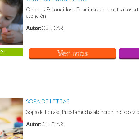
Objetos Escondidos: ¿Te animás a encontrarlos a 
atención!
Autor:
CUI.D.AR
021
Ver más
SOPA DE LETRAS
Sopa de letras: ¡Prestá mucha atención, no te olvi
Autor:
CUI.D.AR