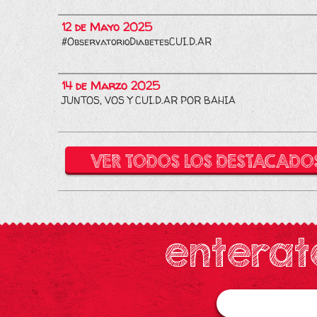
12 de Mayo 2025
#ObservatorioDiabetesCUI.D.AR
14 de Marzo 2025
JUNTOS, VOS Y CUI.D.AR POR BAHIA
VER TODOS LOS DESTACADO
enterat