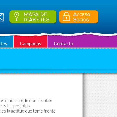
MAPA DE
Acceso
DIABETES
Socios
tes
Campañas
Contacto
los niños a reflexionar sobre
es y las posibles
 es la actitud que tome frente