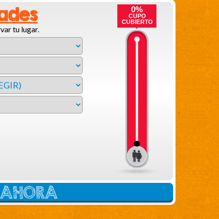
dades
0%
CUPO
CUBIERTO
var tu lugar.
E AHORA