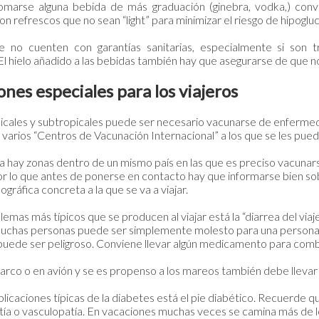
omarse alguna bebida de más graduación (ginebra, vodka,) con
 refrescos que no sean “light” para minimizar el riesgo de hipoglu
e no cuenten con garantías sanitarias, especialmente si son 
l hielo añadido a las bebidas también hay que asegurarse de que no
nes especiales para los viajeros
picales y subtropicales puede ser necesario vacunarse de enfermed
arios “Centros de Vacunación Internacional” a los que se les pued
a hay zonas dentro de un mismo país en las que es preciso vacunar
por lo que antes de ponerse en contacto hay que informarse bien s
ográfica concreta a la que se va a viajar.
lemas más típicos que se producen al viajar está la “diarrea del viaje
uchas personas puede ser simplemente molesto para una person
puede ser peligroso. Conviene llevar algún medicamento para comba
 barco o en avión y se es propenso a los mareos también debe lleva
licaciones típicas de la diabetes está el pie diabético. Recuerde q
tía o vasculopatía. En vacaciones muchas veces se camina más de lo