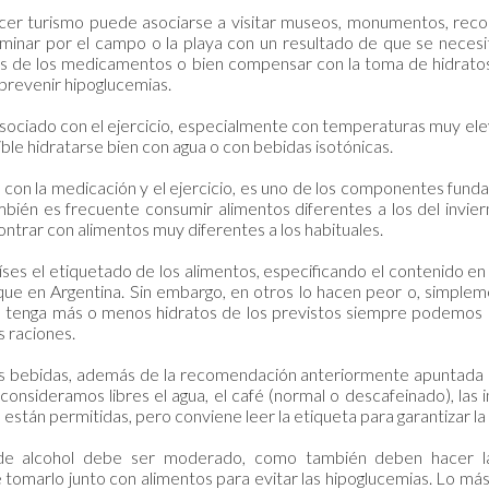
cer turismo puede asociarse a visitar museos, monumentos, reco
minar por el campo o la playa con un resultado de que se necesi
sis de los medicamentos o bien compensar con la toma de hidrato
prevenir hipoglucemias.
sociado con el ejercicio, especialmente con temperaturas muy elev
ble hidratarse bien con agua o con bebidas isotónicas.
o con la medicación y el ejercicio, es uno de los componentes fund
ién es frecuente consumir alimentos diferentes a los del invierno
trar con alimentos muy diferentes a los habituales.
ses el etiquetado de los alimentos, especificando el contenido e
que en Argentina. Sin embargo, en otros lo hacen peor o, simple
 tenga más o menos hidratos de los previstos siempre podemos ut
s raciones.
s bebidas, además de la recomendación anteriormente apuntada 
onsideramos libres el agua, el café (normal o descafeinado), las in
n están permitidas, pero conviene leer la etiqueta para garantizar l
e alcohol debe ser moderado, como también deben hacer las
tomarlo junto con alimentos para evitar las hipoglucemias. Lo más