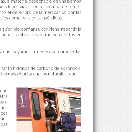
agujas, el material desechable de una bomba
ión debe viajar en cabina y no en el
to el deterioro de la medicación por las
jes como para evitar pérdidas.
 alguien de confianza conviene repartir la
rsona/a también lleven medicamentos en
os que vayamos a necesitar durante las
e tanto hidratos de carbono de absorción
tan más deprisa que los naturales- que
 que
stra
igro
amos
eces
 una
adas