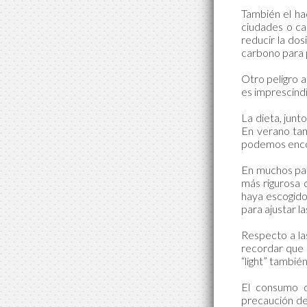
También el ha
ciudades o ca
reducir la do
carbono para 
Otro peligro a
es imprescindi
La dieta, junt
En verano tamb
podemos encon
En muchos paí
más rigurosa 
haya escogido
para ajustar la
Respecto a la
recordar que c
“light” tambié
El consumo d
precaución de 