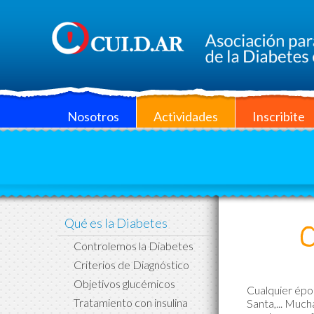
Nosotros
Actividades
Inscribite
Qué es la Diabetes
Controlemos la Diabetes
Criterios de Diagnóstico
Objetivos glucémicos
Cualquier époc
Tratamiento con insulina
Santa,... Much