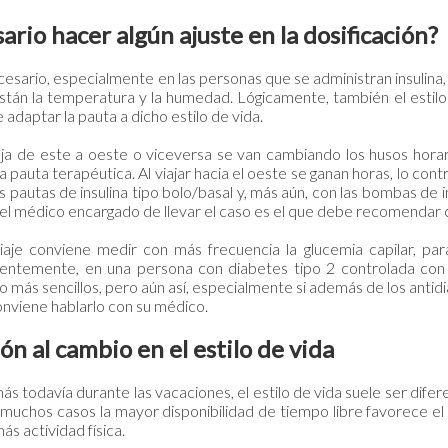
ario hacer algún ajuste en la dosificación?
esario, especialmente en las personas que se administran insulina,
están la temperatura y la humedad. Lógicamente, también el estilo
 adaptar la pauta a dicho estilo de vida.
ja de este a oeste o viceversa se van cambiando los husos horar
a pauta terapéutica. Al viajar hacia el oeste se ganan horas, lo con
as pautas de insulina tipo bolo/basal y, más aún, con las bombas de in
el médico encargado de llevar el caso es el que debe recomendar
iaje conviene medir con más frecuencia la glucemia capilar, pa
entemente, en una persona con diabetes tipo 2 controlada con s
 más sencillos, pero aún así, especialmente si además de los antid
conviene hablarlo con su médico.
n al cambio en el estilo de vida
ás todavía durante las vacaciones, el estilo de vida suele ser difer
n muchos casos la mayor disponibilidad de tiempo libre favorece el
ás actividad física.