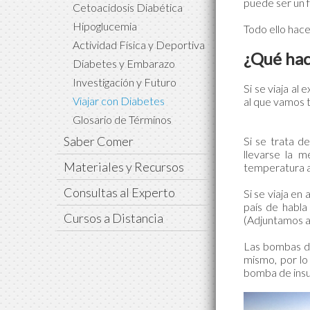
puede ser un f
Cetoacidosis Diabética
Hipoglucemia
Todo ello hac
Actividad Física y Deportiva
¿Qué hac
Diabetes y Embarazo
Investigación y Futuro
Si se viaja al
Viajar con Diabetes
al que vamos 
Glosario de Términos
Saber Comer
Si se trata d
llevarse la m
Materiales y Recursos
temperatura 
Consultas al Experto
Si se viaja en
país de habla
Cursos a Distancia
(Adjuntamos a
Las bombas de
mismo, por lo
bomba de insu