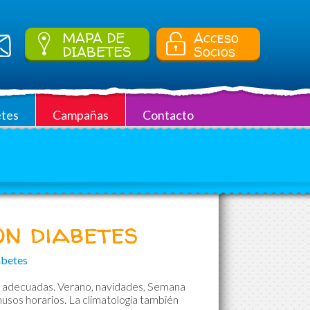
MAPA DE
Acceso
DIABETES
Socios
tes
Campañas
Contacto
n diabetes
abetes
ias adecuadas. Verano, navidades, Semana
 husos horarios. La climatología también