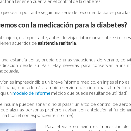
actor a tener en cuenta en el control de la diabetes.
e que sea importante seguir una serie de recomendaciones para las
emos con la medicación para la diabetes?
 extranjero, es importante, antes de viajar, informarse sobre si el de
tienen acuerdos de
asistencia sanitaria
.
e una estancia corta, propia de unas vacaciones de verano, conv
edicación desde su País. Hay neveras para conservar la insuli
adecuada.
 avión es imprescindible un breve informe médico, en inglés si no es 
 hispana, que además también serviría para informar al médico d
quí un
modelo de informe
médico que puede resultar de utilidad).
 insulina pueden sonar o no al pasar un arco de control de aeropu
 que algunas personas prefieren avisar con antelación al funcio
lina (con el correspondiente informe).
Para el viaje en avión es imprescindible e