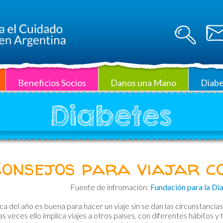
Beneficios Socios
Danos una Mano
Diabe
Diabetes
Consejos para viajar co
Fuente de infromación:
Fundación para la Di
a del año es buena para hacer un viaje sin se dan las circunstanc
as veces ello implica viajes a otros países, con diferentes hábitos y