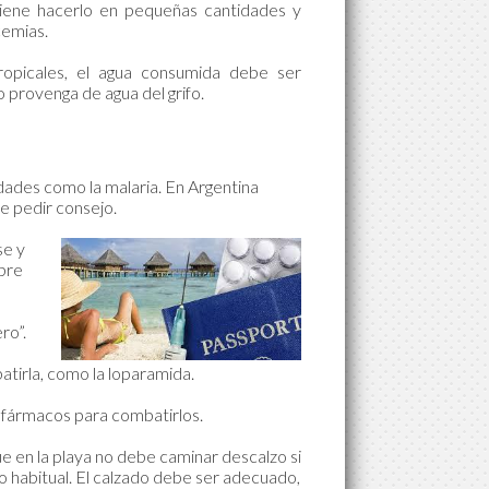
viene hacerlo en pequeñas cantidades y
cemias.
tropicales, el agua consumida debe ser
 provenga de agua del grifo.
ades como la malaria. En Argentina
e pedir consejo.
se y
obre
ro”.
a
tirla, como la loparamida.
r fármacos para combatirlos.
ue en la playa no debe caminar descalzo si
 habitual. El calzado debe ser adecuado,