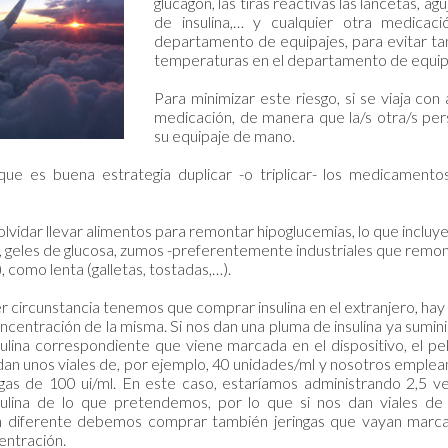
glucagón, las tiras reactivas las lancetas, 
de insulina,… y cualquier otra medicac
departamento de equipajes, para evitar tan
temperaturas en el departamento de equipa
Para minimizar este riesgo, si se viaja con
medicación, de manera que la/s otra/s pe
su equipaje de mano.
que es buena estrategia duplicar -o triplicar- los medicament
vidar llevar alimentos para remontar hipoglucemias, lo que incluy
r, geles de glucosa, zumos -preferentemente industriales que remon
), como lenta (galletas, tostadas,…).
er circunstancia tenemos que comprar insulina en el extranjero, hay
concentración de la misma. Si nos dan una pluma de insulina ya sumini
sulina correspondiente que viene marcada en el dispositivo, el pel
s dan unos viales de, por ejemplo, 40 unidades/ml y nosotros emple
ngas de 100 ui/ml. En este caso, estaríamos administrando 2,5 v
ulina de lo que pretendemos, por lo que si nos dan viales de
n diferente debemos comprar también jeringas que vayan marc
entración.