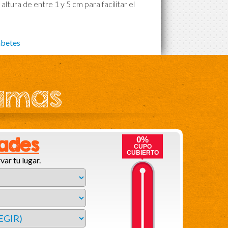
ltura de entre 1 y 5 cm para facilitar el
abetes
ramas
dades
0%
CUPO
CUBIERTO
var tu lugar.