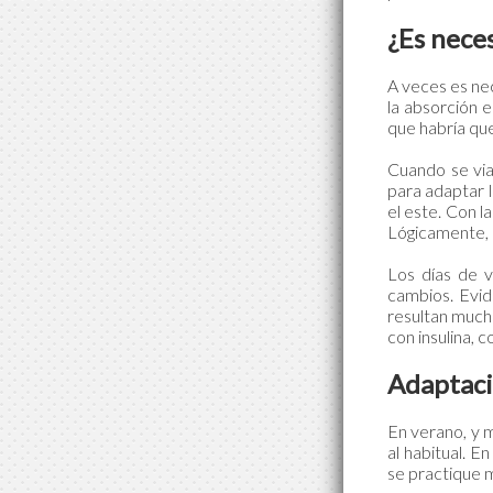
¿Es neces
A veces es nec
la absorción 
que habría que
Cuando se via
para adaptar l
el este. Con l
Lógicamente, 
Los días de v
cambios. Evid
resultan mucho
con insulina, 
Adaptació
En verano, y m
al habitual. E
se practique m