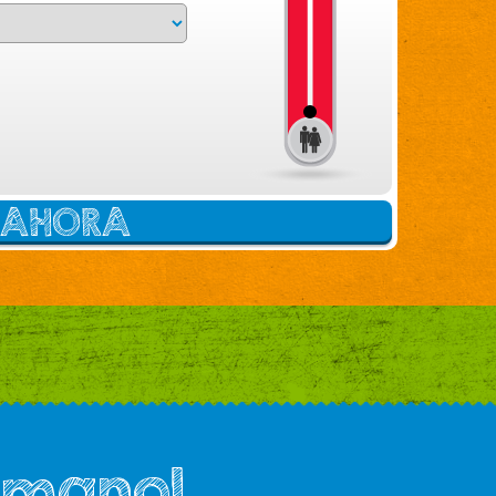
E AHORA
 mano!