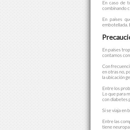
En caso de t
combinando con
En países qu
embotellada. E
Precaucio
En países tro
contamos con v
Con frecuenci
en otras no, 
la ubicación ge
Entre los prob
Lo que para m
con diabetes 
Si se viaja en
Entre las comp
tiene neuropa