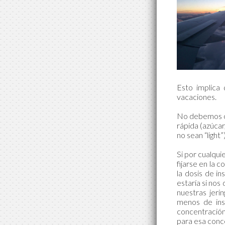
Esto implica 
vacaciones.
No debemos ol
rápida (azúca
no sean “light”
Si por cualqui
fijarse en la 
la dosis de in
estaría si no
nuestras jeri
menos de ins
concentració
para esa conc