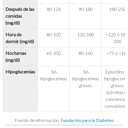
Después de las
80-126
90-180
180-250
comidas
(mg/dl)
Hora de
80-100
120-180
<120 ó 180
dormir (mg/dl)
200
Nocturnas
65-100
80-160
<75 ó >16
(mg/dl)
Hipoglucemias
Sin
Sin
Episodios d
hipoglucemias
hipoglucemias
hipoglucemi
graves
graves
(pérdida d
conciencia 
convulsione
Fuente de información:
Fundación para la Diabetes