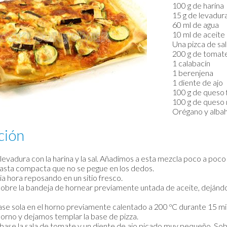
100 g de harina
15 g de levadur
60 ml de agua
10 ml de aceite 
Una pizca de sal
200 g de tomat
1 calabacín
1 berenjena
1 diente de ajo
100 g de queso 
100 g de queso 
Orégano y albah
ción
evadura con la harina y la sal. Añadimos a esta mezcla poco a poco
asta compacta que no se pegue en los dedos.
 hora reposando en un sitio fresco.
bre la bandeja de hornear previamente untada de aceite, dejándola
se sola en el horno previamente calentado a 200 ºC durante 15 mi
orno y dejamos templar la base de pizza.
base la sala de tomate y un diente de ajo picado muy pequeño. Sob