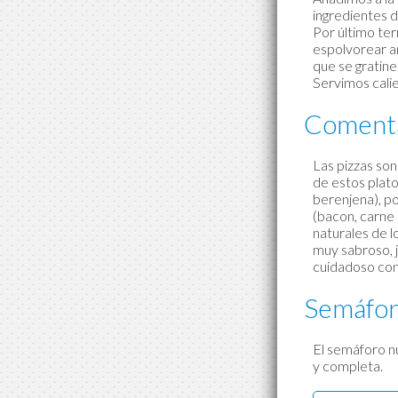
ingredientes 
Por último te
espolvorear a
que se gratine 
Servimos cali
Comenta
Las pizzas son
de estos plato
berenjena), po
(bacon, carne p
naturales de lo
muy sabroso, j
cuidadoso con 
Semáfor
El semáforo nu
y completa.