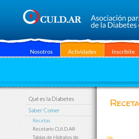
Nosotros
Actividades
Inscribite
Qué es la Diabetes
Receta
Saber Comer
Recetas
Recetario CUI.D.AR
Tablas de Hidratos de