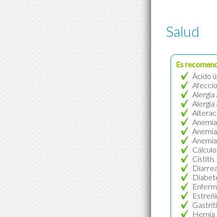
Salud
Es recomen
Ácido ú
Afeccio
Alergia
Alergia
Alterac
Anemia 
Anemia 
Anemia 
Cálculos
Cistitis
Diarre
Diabete
Enferme
Estreñ
Gastrit
Hernia 