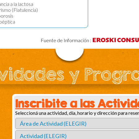
ncia a la lactosa
smo (Flatulencia)
orosis
péptica
Fuente de Información :
vidades y Prog
Inscribite a las Activi
Seleccioná una actividad, día, horario y dirección para reser