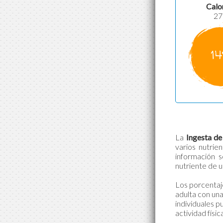
Calo
27
1
La
Ingesta de
varios nutrie
información 
nutriente de u
Los porcentaj
adulta con una
individuales p
actividad físic