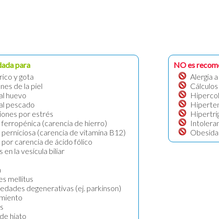
dada para
NO es recom
rico y gota
Alergia a
nes de la piel
Cálculos
 al huevo
Hipercol
 al pescado
Hiperten
iones por estrés
Hipertri
ferropénica (carencia de hierro)
Intoleran
perniciosa (carencia de vitamina B12)
Obesida
por carencia de ácido fólico
 en la vesícula biliar
a
s mellitus
dades degenerativas (ej. parkinson)
imiento
is
de hiato