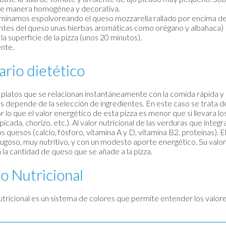
de manera homogénea y decorativa.
rminamos espolvoreando el queso mozzarella rallado por encima de t
ntes del queso unas hierbas aromáticas como orégano y albahaca) 
la superficie de la pizza (unos 20 minutos).
ente.
rio dietético
 platos que se relacionan instantáneamente con la comida rápida y de 
s depende de la selección de ingredientes. En este caso se trata de
r lo que el valor energético de esta pizza es menor que si llevara los
icada, chorizo, etc.). Al valor nutricional de las verduras que integr
s quesos (calcio, fósforo, vitamina A y D, vitamina B2, proteínas). El
ugoso, muy nutritivo, y con un modesto aporte energético. Su valor
la cantidad de queso que se añade a la pizza.
o Nutricional
tricional es un sistema de colores que permite entender los valores