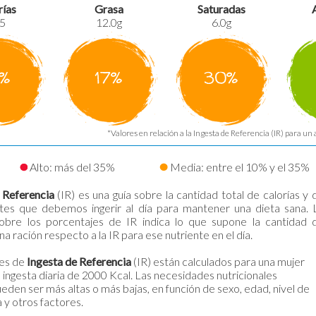
rías
Grasa
Saturadas
5
12.0g
6.0g
4%
17%
30%
*Valores en relación a la Ingesta de Referencia (IR) para un 
Alto: más del 35%
Media: entre el 10% y el 35%
 Referencia
(IR) es una guía sobre la cantidad total de calorías y 
ntes que debemos ingerir al día para mantener una dieta sana. 
sobre los porcentajes de IR indica lo que supone la cantidad 
na ración respecto a la IR para ese nutriente en el día.
es de
Ingesta de Referencia
(IR) están calculados para una mujer
 ingesta diaria de 2000 Kcal. Las necesidades nutricionales
ueden ser más altas o más bajas, en función de sexo, edad, nivel de
a y otros factores.