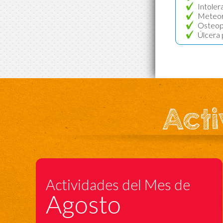
Intolera
Meteori
Osteop
Úlcera 
Acti