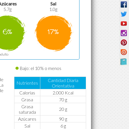
Azúcares
Sal
5.7g
1.0g
6%
17%
adulto
Bajo: el 10% o menos
de
Cantidad Diaria
Nutrientes
La
Orientativa
de
Calorías
2.000 Kcal
Grasa
70 g
Grasa
20 g
saturada
Azúcares
90 g
Sal
6 g