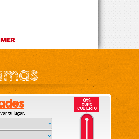
ramas
dades
0%
CUPO
CUBIERTO
var tu lugar.