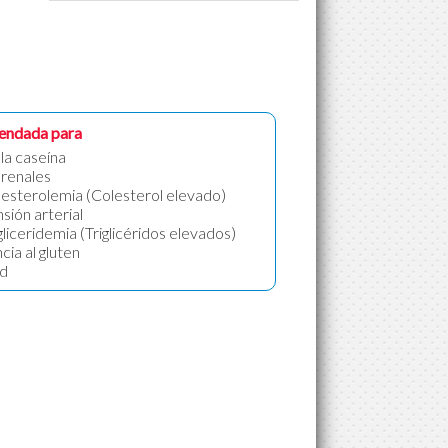
endada para
 la caseína
 renales
esterolemia (Colesterol elevado)
sión arterial
gliceridemia (Triglicéridos elevados)
cia al gluten
d