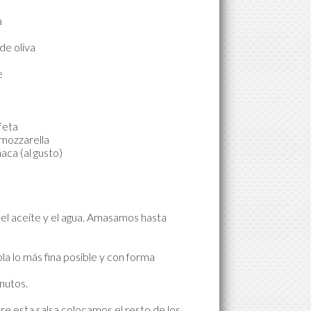
a
de oliva
e
feta
mozzarella
aca (al gusto)
 el aceite y el agua. Amasamos hasta
 lo más fina posible y con forma
nutos.
re esta salsa colocamos el resto de los