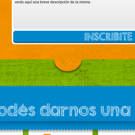
verás aquí una breve descripción de la misma.
INSCRIBIT
podés darnos una