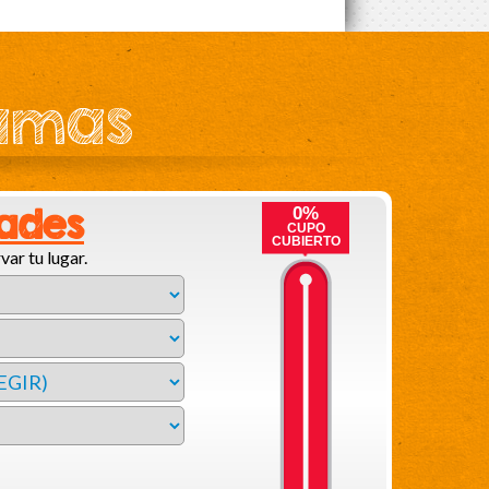
ramas
dades
0%
CUPO
CUBIERTO
var tu lugar.