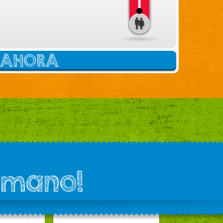
E AHORA
 mano!