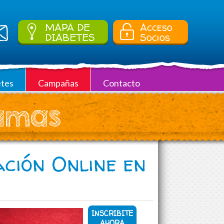
MAPA DE
Acceso
DIABETES
Socios
tes
Campañas
Contacto
ramas
ción Online en
INSCRIBITE
AHORA