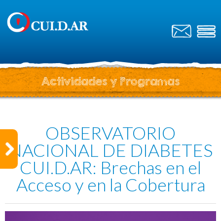
Actividades y Programas
OBSERVATORIO
NACIONAL DE DIABETES
CUI.D.AR: Brechas en el
Acceso y en la Cobertura