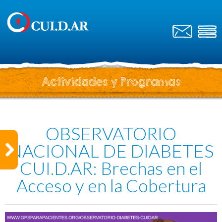
Actividades y Programas
OBSERVATORIO
NACIONAL DE DIABETES
CUI.D.AR: Brechas en el
Acceso y en la Cobertura