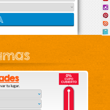
ramas
dades
0%
CUPO
CUBIERTO
var tu lugar.