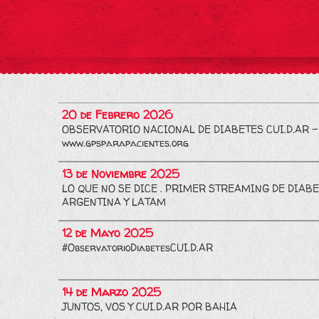
20 de Febrero 2026
OBSERVATORIO NACIONAL DE DIABETES CUI.D.AR -
www.gpsparapacientes.org
13 de Noviembre 2025
LO QUE NO SE DICE . PRIMER STREAMING DE DIABE
ARGENTINA Y LATAM
12 de Mayo 2025
#ObservatorioDiabetesCUI.D.AR
14 de Marzo 2025
JUNTOS, VOS Y CUI.D.AR POR BAHIA