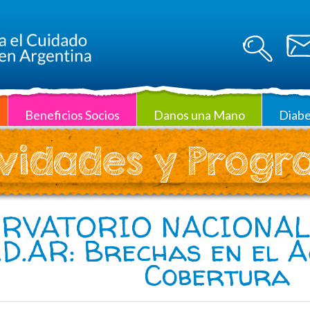
Beneficios Socios
Danos una Mano
Diabe
vidades y Prog
RVATORIO NACIONAL
.D.AR: Brechas en el A
Cobertura