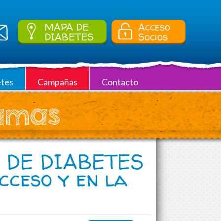
MAPA DE
Acceso
DIABETES
Socios
tes
Campañas
Contacto
ramas
 DE DIABETES
cceso y en la