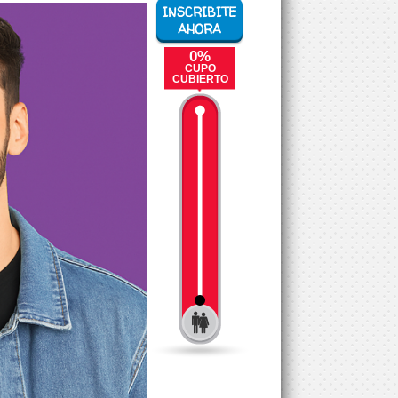
INSCRIBITE
AHORA
0%
CUPO
CUBIERTO