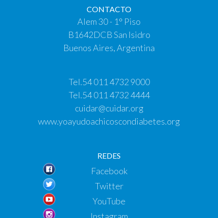
CONTACTO
Alem 30 - 1° Piso
B1642DCB San Isidro
Buenos Aires, Argentina
Tel.
54 011 4732 9000
Tel.
54 011 4732 4444
cuidar@cuidar.org
www.yoayudoachicoscondiabetes.org
REDES
Facebook
Twitter
YouTube
Instagram