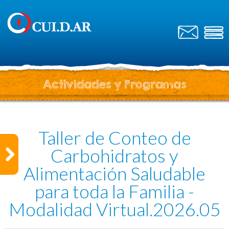
Actividades y Programas
Taller de Conteo de
Carbohidratos y
Alimentación Saludable
para toda la Familia -
Modalidad Virtual.2026.05