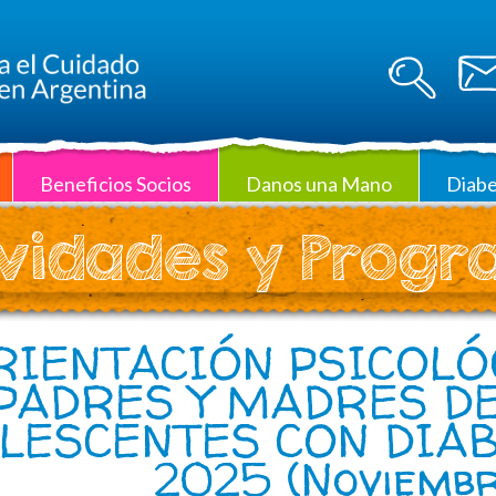
Beneficios Socios
Danos una Mano
Diabe
vidades y Prog
RIENTACIÓN PSICOLÓ
PADRES Y MADRES DE
LESCENTES CON DIABE
2025 (Noviembr