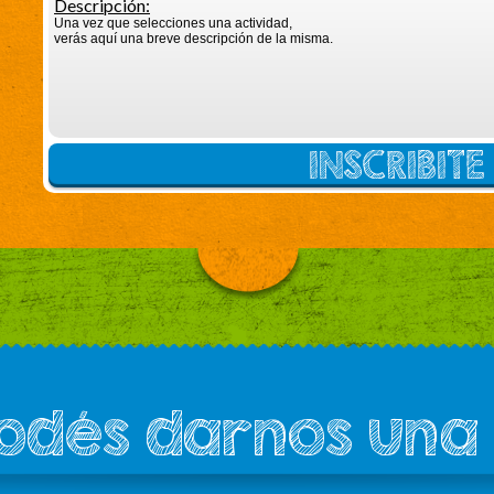
Descripción:
Una vez que selecciones una actividad,
verás aquí una breve descripción de la misma.
INSCRIBIT
podés darnos una