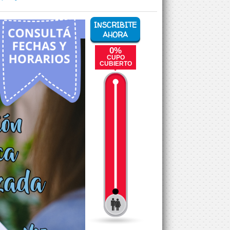
INSCRIBITE
AHORA
0%
CUPO
CUBIERTO