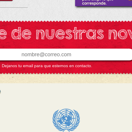
e de nuestras n
Dejanos tu email para que estemos en contacto.
Colaborador
Colaborador
CUI.D.