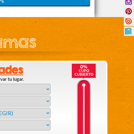
ramas
dades
0%
CUPO
CUBIERTO
var tu lugar.