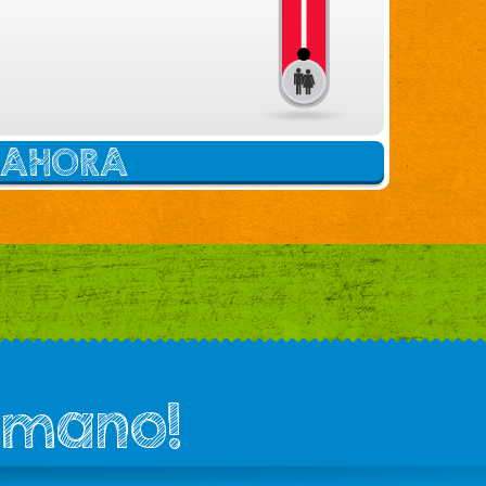
E AHORA
 mano!