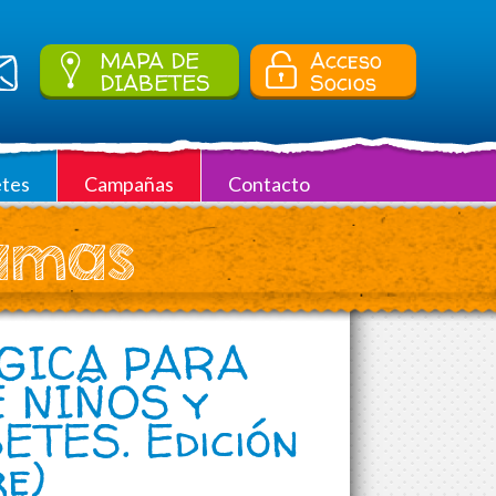
MAPA DE
Acceso
DIABETES
Socios
tes
Campañas
Contacto
ramas
GICA PARA
 NIÑOS y
TES. Edición
e)