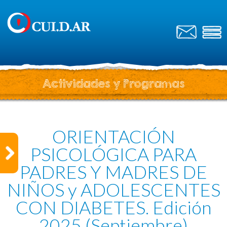
Actividades y Programas
ORIENTACIÓN
PSICOLÓGICA PARA
PADRES Y MADRES DE
NIÑOS y ADOLESCENTES
CON DIABETES. Edición
2025 (Septiembre)