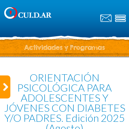
Actividades y Programas
ORIENTACIÓN
PSICOLÓGICA PARA
ADOLESCENTES Y
JÓVENES CON DIABETES
Y/O PADRES. Edición 2025
(Agosto)