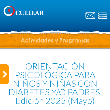
Actividades y Programas
ORIENTACIÓN
PSICOLÓGICA PARA
NIÑOS Y NIÑAS CON
DIABETES Y/O PADRES.
Edición 2025 (Mayo)