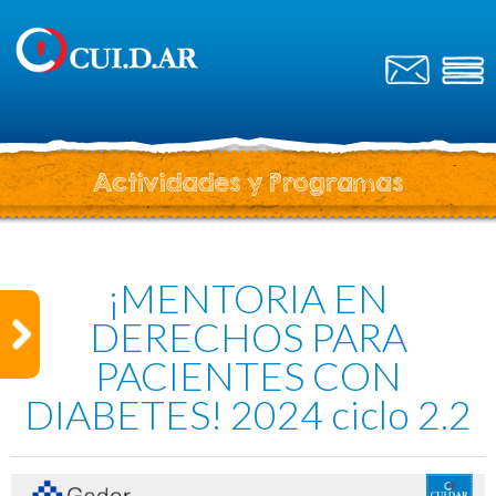
Actividades y Programas
¡MENTORIA EN
DERECHOS PARA
PACIENTES CON
DIABETES! 2024 ciclo 2.2