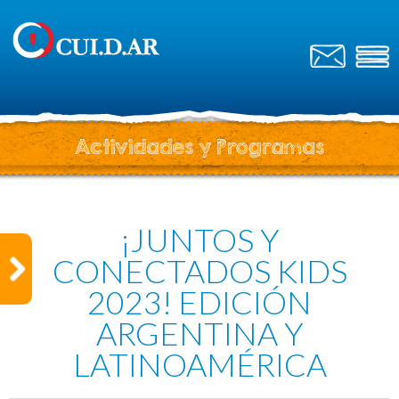
Actividades y Programas
¡JUNTOS Y
CONECTADOS KIDS
2023! EDICIÓN
ARGENTINA Y
LATINOAMÉRICA