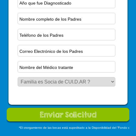
*El otorgamiento de las becas está supeditado a la Disponibilidad del “Fondo de B